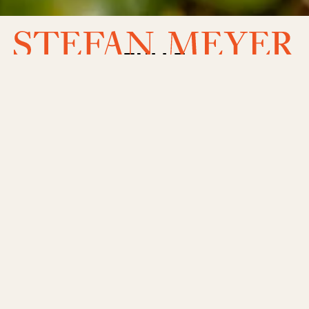
EULLE
Unser Unternehmen erhält im Rahmen des
vom Ministerium für Wirtschaft, Verkehr,
Landwirtschaft und Weinbau verwalteten
rheinland-pfälzischen
Entwicklungsprogramms
„Umweltmaßnahmen, Ländliche
Entwicklung, Landwirtschaft, Ernährung“
(EULLE) durch den Europäischen
Landwirtschaftsfonds für die Entwicklung
des ländlichen Raums (ELER) kofinanziert