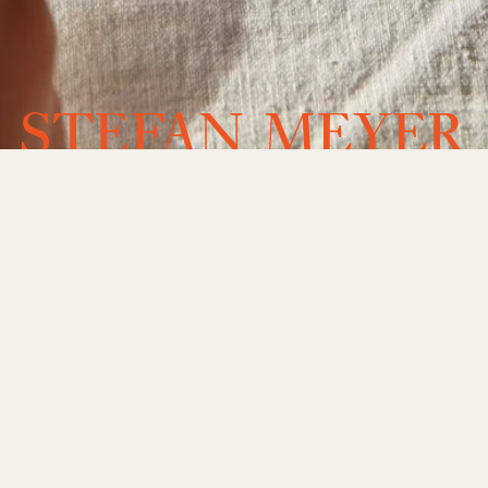
Jahrgangspräsentation
2026
31. März 2026
Bei unserer großen Jahrgangspräsentation
öffnen wir Keller und Flaschen: Alle aktuellen
Weine stehen zur Verkostung bereit. Eine
ideale Gelegenheit, den neuen Jahrgang in