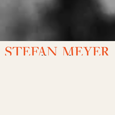
Herkunft
Zwischen Haardt und Rheinebene
Hier, am Rand des Naturparks Pfälzer
Wald, grenzt der Oberrheingraben an den
Mittelgebiergszug Haardt und in den Böden